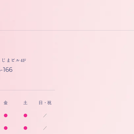
しもじまビル4F
-166
金
土
日・祝
／
／