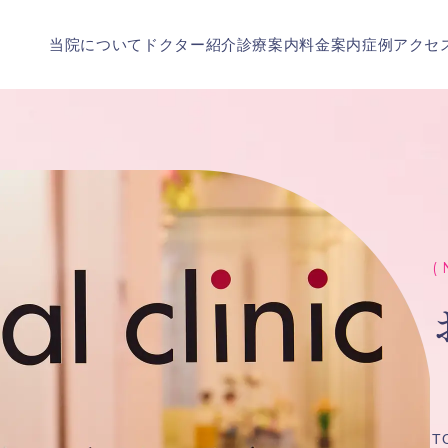
当院について
ドクター紹介
診療案内
料金案内
症例
アクセ
( 
T