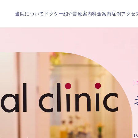
当院について
ドクター紹介
診療案内
料金案内
症例
アクセ
( 
T