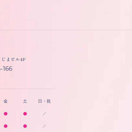
しもじまビル4F
-166
金
土
日・祝
／
／