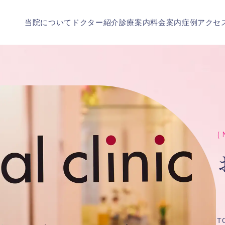
当院について
ドクター紹介
診療案内
料金案内
症例
アクセ
( 
T