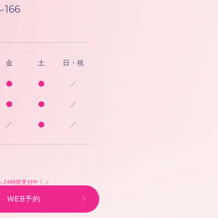
-166
金
土
日・祝
／
／
／
／
＼24時間受付中！／
WEB予約