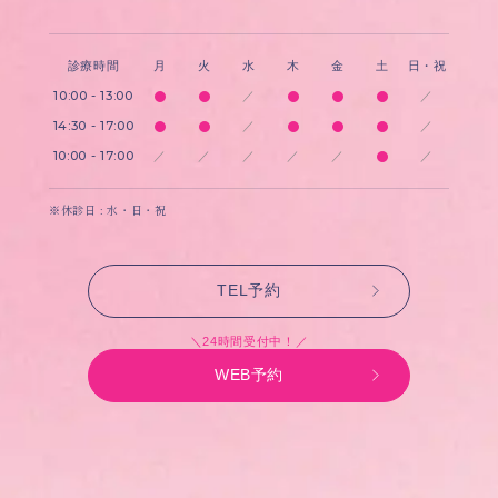
診療時間
月
火
水
木
金
土
日・祝
10:00 - 13:00
／
／
14:30 - 17:00
／
／
10:00 - 17:00
／
／
／
／
／
／
※休診日 : 水・日・祝
TEL予約
＼24時間受付中！／
WEB予約