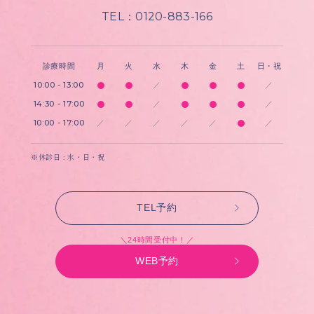
TEL：0120-883-166
診療時間
月
火
水
木
金
土
日・祝
10:00 - 13:00
／
／
14:30 - 17:00
／
／
10:00 - 17:00
／
／
／
／
／
／
※休診日 : 水・日・祝
TEL予約
＼24時間受付中！／
WEB予約