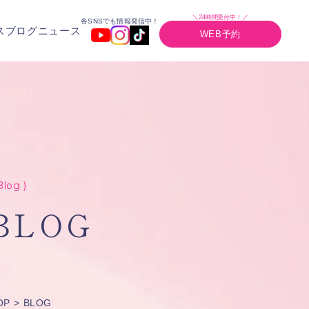
＼24時間受付中！／
各SNSでも情報発信中！
ス
ブログ
ニュース
WEB予約
Blog )
BLOG
OP
BLOG