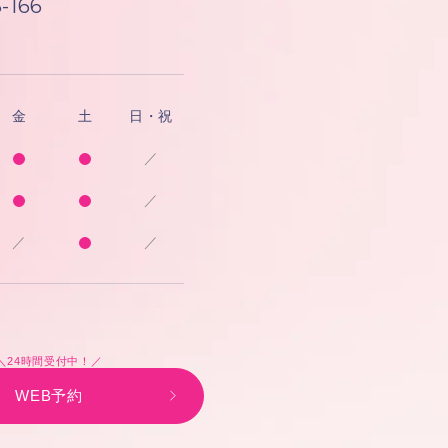
-166
金
土
日・祝
／
／
／
／
＼24時間受付中！／
WEB予約