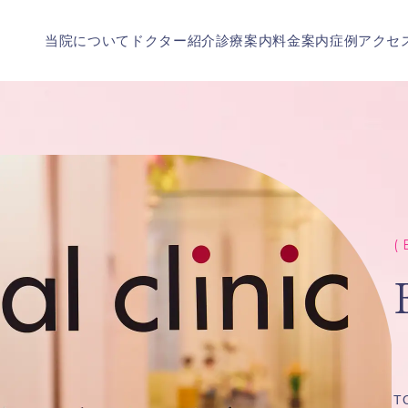
当院について
ドクター紹介
診療案内
料金案内
症例
アクセ
( 
T