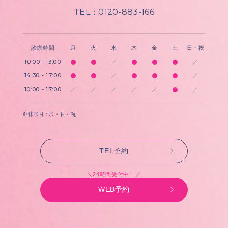
TEL：0120-883-166
診療時間
月
火
水
木
金
土
日・祝
10:00 - 13:00
／
／
14:30 - 17:00
／
／
10:00 - 17:00
／
／
／
／
／
／
※休診日 : 水・日・祝
TEL予約
＼24時間受付中！／
WEB予約