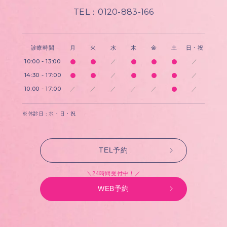
TEL：0120-883-166
診療時間
月
火
水
木
金
土
日・祝
10:00 - 13:00
／
／
14:30 - 17:00
／
／
10:00 - 17:00
／
／
／
／
／
／
※休診日 : 水・日・祝
TEL予約
＼24時間受付中！／
WEB予約