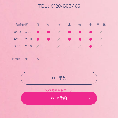
TEL：0120-883-166
診療時間
月
火
水
木
金
土
日・祝
10:00 - 13:00
／
／
14:30 - 17:00
／
／
10:00 - 17:00
／
／
／
／
／
／
※休診日 : 水・日・祝
TEL予約
＼24時間受付中！／
WEB予約