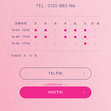
TEL：0120-883-166
診療時間
月
火
水
木
金
土
日・祝
10:00 - 13:00
／
／
14:30 - 17:00
／
／
10:00 - 17:00
／
／
／
／
／
／
※休診日 : 水・日・祝
TEL予約
＼24時間受付中！／
WEB予約