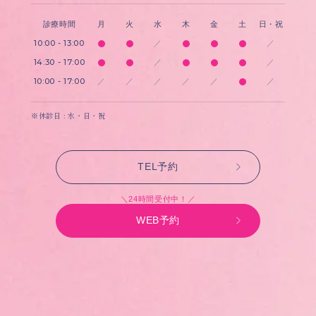
診療時間
月
火
水
木
金
土
日・祝
10:00 - 13:00
／
／
14:30 - 17:00
／
／
10:00 - 17:00
／
／
／
／
／
／
※休診日 : 水・日・祝
TEL予約
＼24時間受付中！／
WEB予約