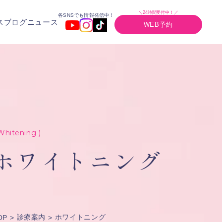
＼24時間受付中！／
各SNSでも情報発信中！
ス
ブログ
ニュース
WEB予約
Whitening )
ホワイトニング
診療案内
ホワイトニング
OP