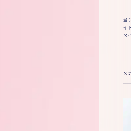
当
イ
タ