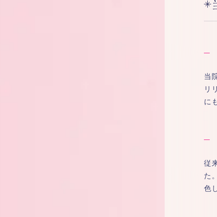
当
リ
に
従
た
色