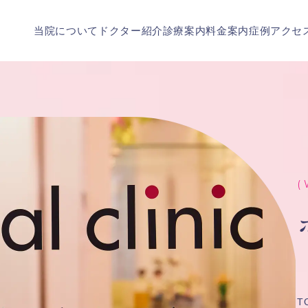
当院について
ドクター紹介
診療案内
料金案内
症例
アクセ
( 
T