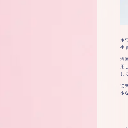
ホ
生
港
用
し
従
少