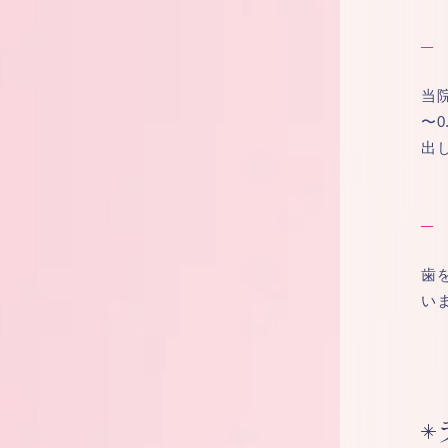
当
〜
出
歯
い