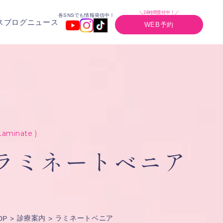
＼24時間受付中！／
各SNSでも情報発信中！
ス
ブログ
ニュース
WEB予約
Laminate )
ラミネートベニア
診療案内
ラミネートベニア
OP