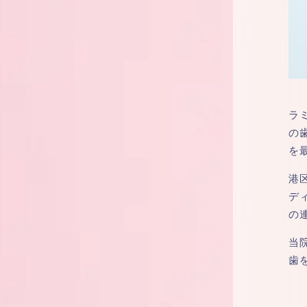
ラ
の
を
港
デ
の
当
歯