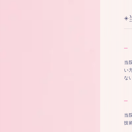
当
い
な
当
技