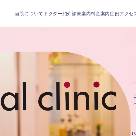
当院について
ドクター紹介
診療案内
料金案内
症例
アクセ
( 
T