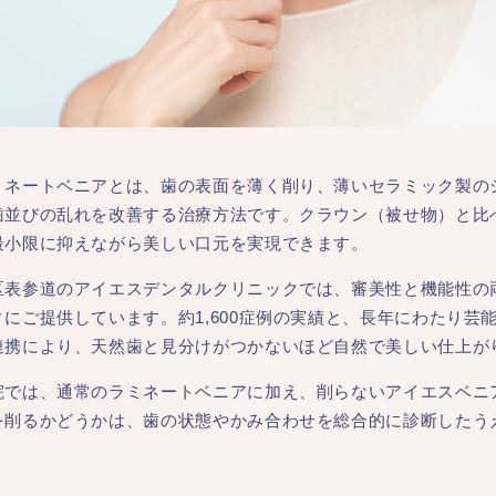
ミネートベニアとは、歯の表面を薄く削り、薄いセラミック製の
歯並びの乱れを改善する治療方法です。クラウン（被せ物）と比
最小限に抑えながら美しい口元を実現できます。
区表参道のアイエスデンタルクリニックでは、審美性と機能性の
ィにご提供しています。約1,600症例の実績と、長年にわたり
連携により、天然歯と見分けがつかないほど自然で美しい仕上が
院では、通常のラミネートベニアに加え、削らないアイエスベニ
を削るかどうかは、歯の状態やかみ合わせを総合的に診断したう