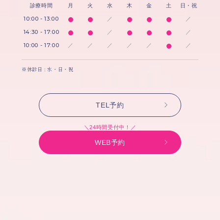
診療時間
月
火
水
木
金
土
日・祝
10:00 - 13:00
／
／
14:30 - 17:00
／
／
10:00 - 17:00
／
／
／
／
／
／
※休診日 : 水・日・祝
TEL予約
＼24時間受付中！／
WEB予約