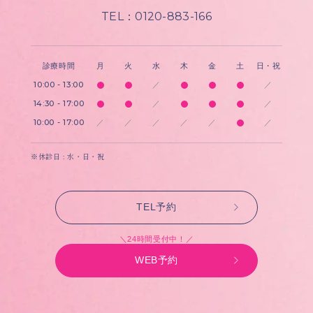
TEL：0120-883-166
診療時間
月
火
水
木
金
土
日・祝
10:00 - 13:00
／
／
14:30 - 17:00
／
／
10:00 - 17:00
／
／
／
／
／
／
※休診日 : 水・日・祝
TEL予約
＼24時間受付中！／
WEB予約