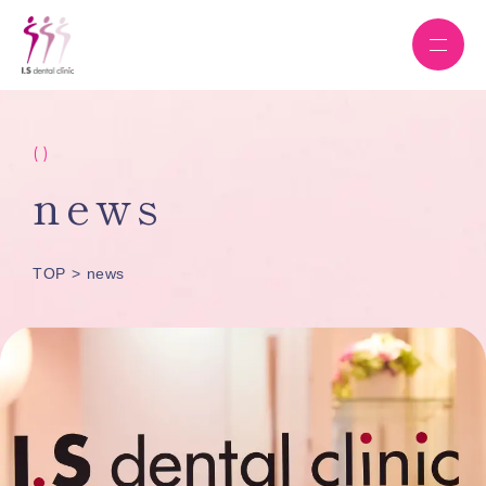
( )
news
TOP
news