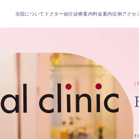
当院について
ドクター紹介
診療案内
料金案内
症例
アクセ
( 
T