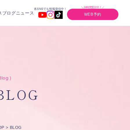
＼24時間受付中！／
各SNSでも情報発信中！
ス
ブログ
ニュース
WEB予約
Blog )
BLOG
OP
BLOG