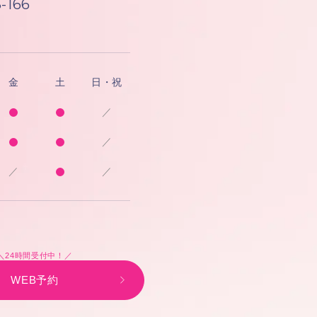
-166
金
土
日・祝
／
／
／
／
＼24時間受付中！／
WEB予約