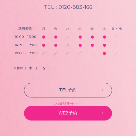
TEL：0120-883-166
診療時間
月
火
水
木
金
土
日・祝
10:00 - 13:00
／
／
14:30 - 17:00
／
／
10:00 - 17:00
／
／
／
／
／
／
※休診日 : 水・日・祝
TEL予約
＼24時間受付中！／
WEB予約