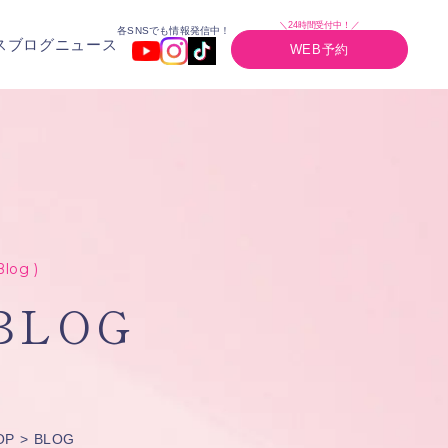
＼24時間受付中！／
各SNSでも情報発信中！
ス
ブログ
ニュース
WEB予約
Blog )
BLOG
OP
BLOG