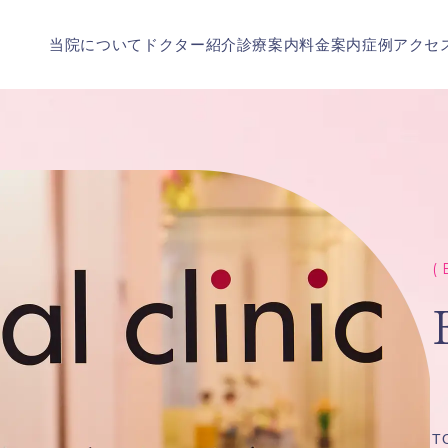
当院について
ドクター紹介
診療案内
料金案内
症例
アクセ
( 
T