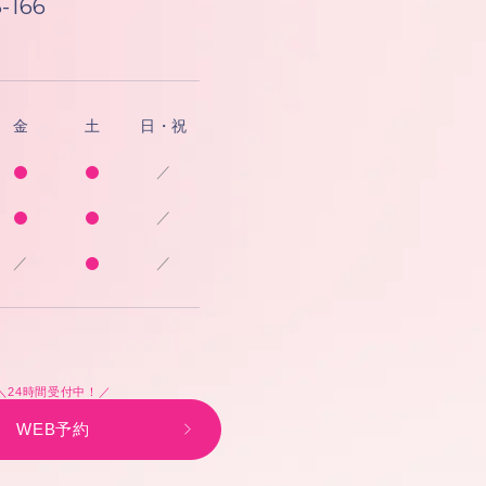
-166
金
土
日・祝
／
／
／
／
＼24時間受付中！／
WEB予約