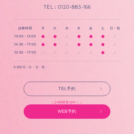
TEL：0120-883-166
診療時間
月
火
水
木
金
土
日・祝
10:00 - 13:00
／
／
14:30 - 17:00
／
／
10:00 - 17:00
／
／
／
／
／
／
※休診日 : 水・日・祝
TEL予約
＼24時間受付中！／
WEB予約