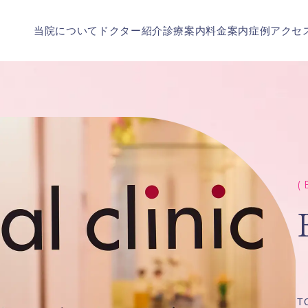
当院について
ドクター紹介
診療案内
料金案内
症例
アクセ
( 
T