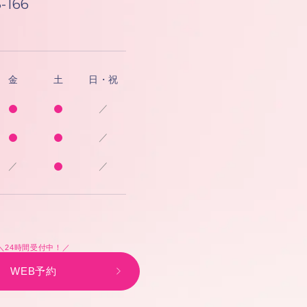
-166
金
土
日・祝
／
／
／
／
＼24時間受付中！／
WEB予約