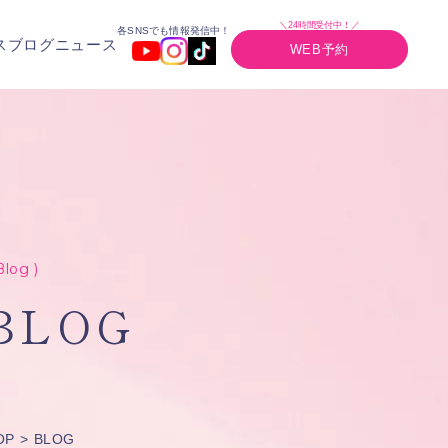
＼24時間受付中！／
各SNSでも情報発信中！
ス
ブログ
ニュース
WEB予約
Blog )
BLOG
OP
BLOG