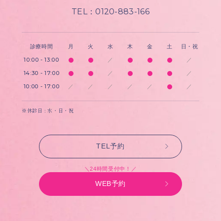
TEL：0120-883-166
診療時間
月
火
水
木
金
土
日・祝
10:00 - 13:00
／
／
14:30 - 17:00
／
／
10:00 - 17:00
／
／
／
／
／
／
※休診日 : 水・日・祝
TEL予約
＼24時間受付中！／
WEB予約