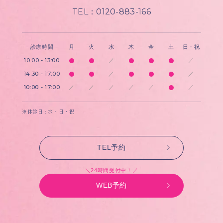
TEL：0120-883-166
診療時間
月
火
水
木
金
土
日・祝
10:00 - 13:00
／
／
14:30 - 17:00
／
／
10:00 - 17:00
／
／
／
／
／
／
※休診日 : 水・日・祝
TEL予約
＼24時間受付中！／
WEB予約