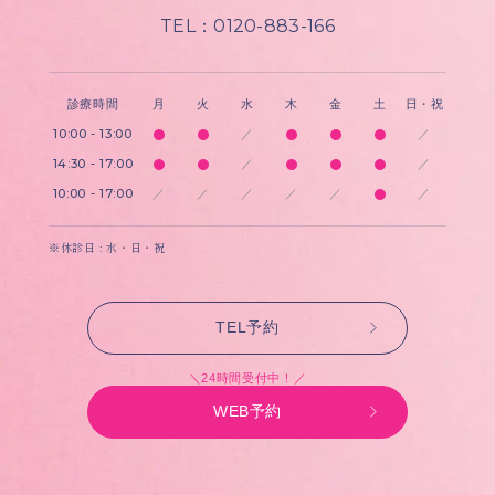
TEL：0120-883-166
診療時間
月
火
水
木
金
土
日・祝
10:00 - 13:00
／
／
14:30 - 17:00
／
／
10:00 - 17:00
／
／
／
／
／
／
※休診日 : 水・日・祝
TEL予約
＼24時間受付中！／
WEB予約