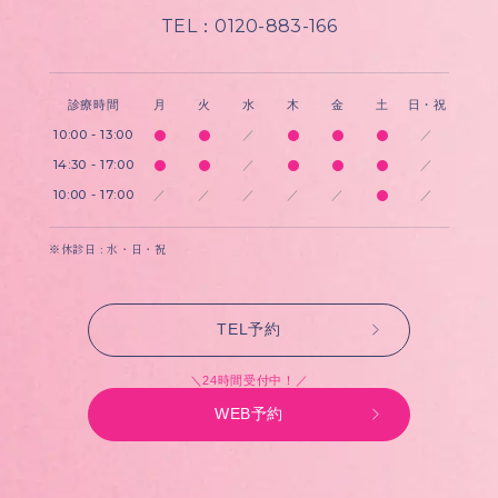
TEL：0120-883-166
診療時間
月
火
水
木
金
土
日・祝
10:00 - 13:00
／
／
14:30 - 17:00
／
／
10:00 - 17:00
／
／
／
／
／
／
※休診日 : 水・日・祝
TEL予約
＼24時間受付中！／
WEB予約