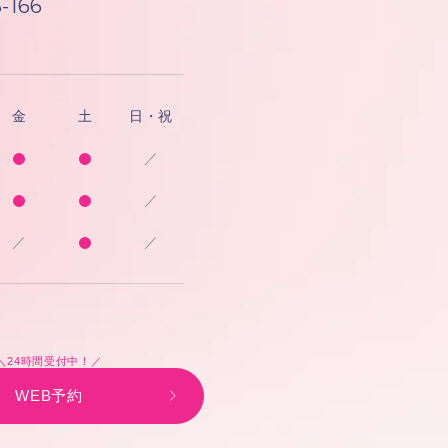
-166
金
土
日・祝
／
／
／
／
＼24時間受付中！／
WEB予約