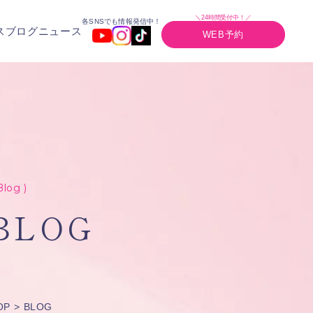
＼24時間受付中！／
各SNSでも情報発信中！
ス
ブログ
ニュース
WEB予約
Blog )
BLOG
OP
BLOG