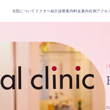
当院について
ドクター紹介
診療案内
料金案内
症例
アクセ
( 
T