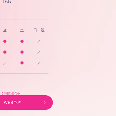
-166
金
土
日・祝
／
／
／
／
＼24時間受付中！／
WEB予約