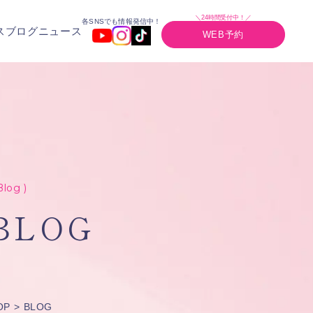
＼24時間受付中！／
各SNSでも情報発信中！
ス
ブログ
ニュース
WEB予約
Blog )
BLOG
OP
BLOG