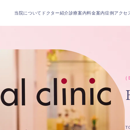
当院について
ドクター紹介
診療案内
料金案内
症例
アクセ
( 
T