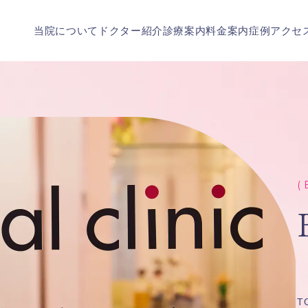
当院について
ドクター紹介
診療案内
料金案内
症例
アクセ
( 
T