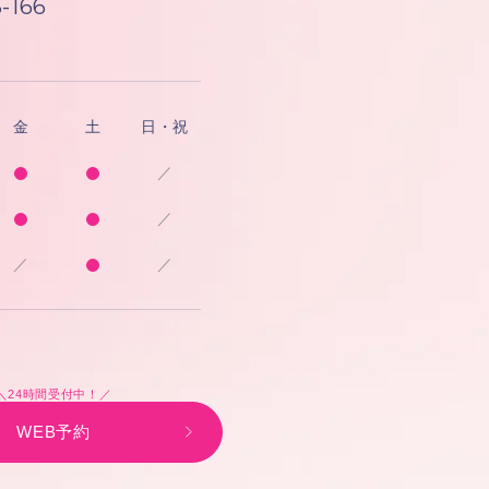
-166
金
土
日・祝
／
／
／
／
＼24時間受付中！／
WEB予約