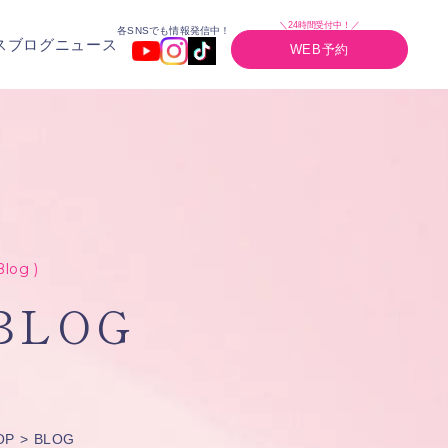
＼24時間受付中！／
各SNSでも情報発信中！
ス
ブログ
ニュース
WEB予約
Blog )
BLOG
OP
BLOG