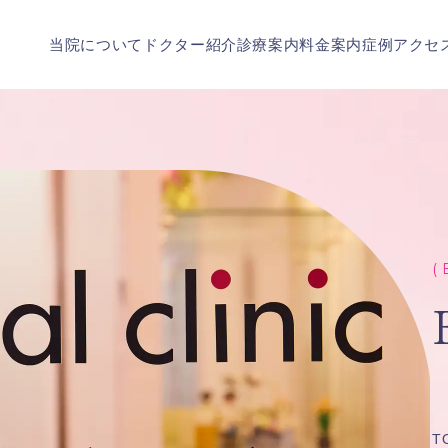
当院について
ドクター紹介
診療案内
料金案内
症例
アクセ
( 
T