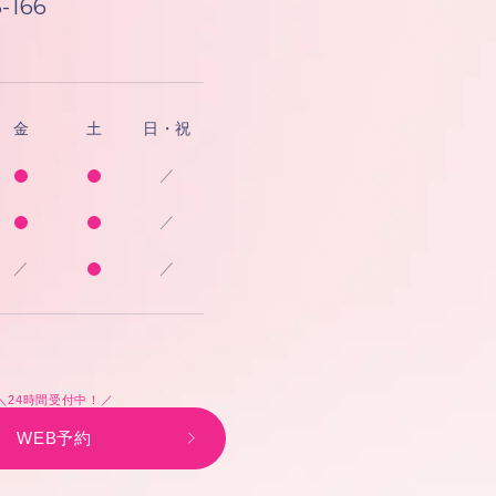
-166
金
土
日・祝
／
／
／
／
＼24時間受付中！／
WEB予約