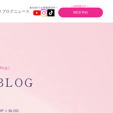
＼24時間受付中！／
各SNSでも情報発信中！
ス
ブログ
ニュース
WEB予約
Blog )
BLOG
OP
BLOG