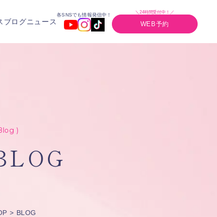
＼24時間受付中！／
各SNSでも情報発信中！
ス
ブログ
ニュース
WEB予約
Blog )
BLOG
OP
BLOG