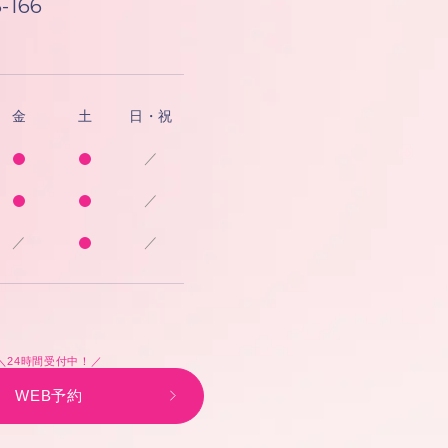
-166
金
土
日・祝
／
／
／
／
＼24時間受付中！／
WEB予約