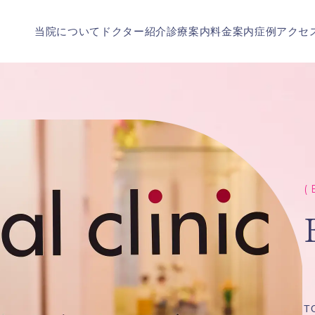
当院について
ドクター紹介
診療案内
料金案内
症例
アクセ
( 
T