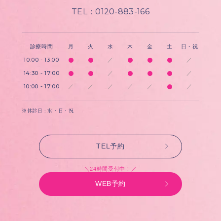
TEL：0120-883-166
診療時間
月
火
水
木
金
土
日・祝
10:00 - 13:00
／
／
14:30 - 17:00
／
／
10:00 - 17:00
／
／
／
／
／
／
※休診日 : 水・日・祝
TEL予約
＼24時間受付中！／
WEB予約