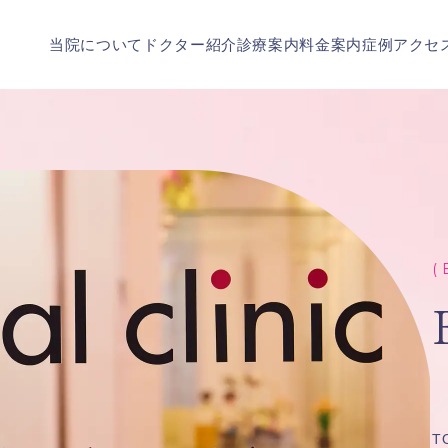
当院について
ドクター紹介
診療案内
料金案内
症例
アクセ
( 
T