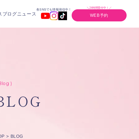
＼24時間受付中！／
各SNSでも情報発信中！
ス
ブログ
ニュース
WEB予約
Blog )
BLOG
OP
BLOG