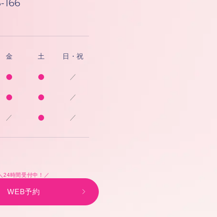
-166
金
土
日・祝
／
／
／
／
＼24時間受付中！／
WEB予約