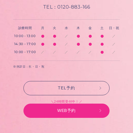
TEL：0120-883-166
診療時間
月
火
水
木
金
土
日・祝
10:00 - 13:00
／
／
14:30 - 17:00
／
／
10:00 - 17:00
／
／
／
／
／
／
※休診日 : 水・日・祝
TEL予約
＼24時間受付中！／
WEB予約