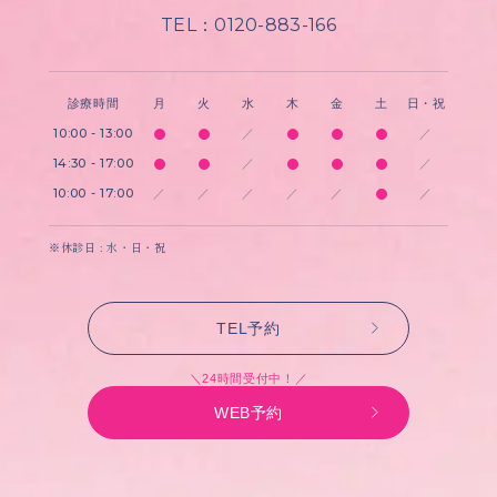
TEL：0120-883-166
診療時間
月
火
水
木
金
土
日・祝
10:00 - 13:00
／
／
14:30 - 17:00
／
／
10:00 - 17:00
／
／
／
／
／
／
※休診日 : 水・日・祝
TEL予約
＼24時間受付中！／
WEB予約