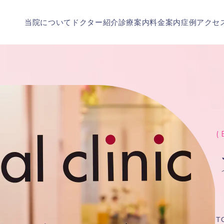
当院について
ドクター紹介
診療案内
料金案内
症例
アクセ
( 
T