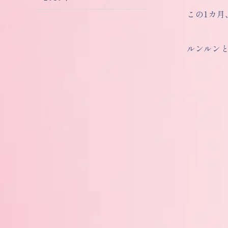
この1カ
ルンルン