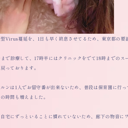
型Virus蔓延を、1日も早く終息させてるため、東京都の
時まで診療して、17時半にはクリニックをでて18時までの
に戻っております。
ンルンは1人でお留守番が出来ないため、普段は保育園に行っ
との時間も増えました。
は自宅にずっといることに慣れていないため、廊下の物音に