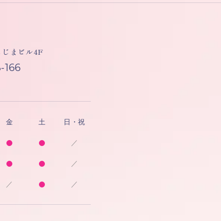
しもじまビル4F
-166
金
土
日・祝
／
／
／
／